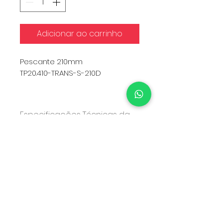
Adicionar ao carrinho
Pescante 210mm
TP20.410-TRANS-S-210D
Qtd Mínima: 1.000
Especificações Técnicas da
Válvula
COMPONENTE
MATERIAL
Sobretampa
PP
Atuador
PP
Saia
PP