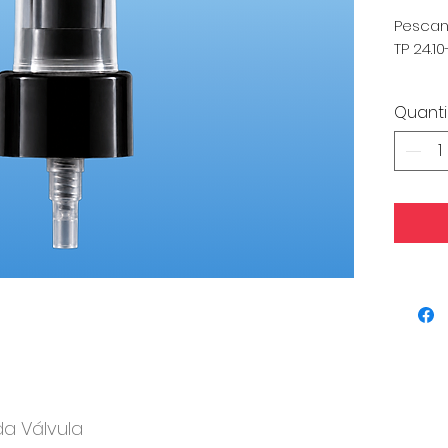
Pescan
TP 24.1
Qtd Mín
Quant
da Válvula