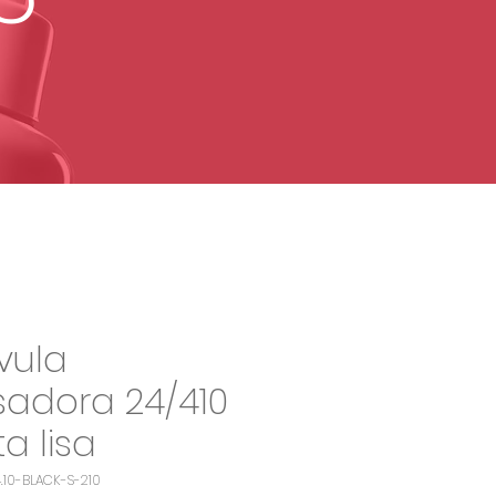
vula
adora 24/410
ta lisa
4.10-BLACK-S-210