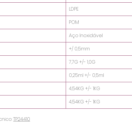
LDPE
POM
Aço Inoxidável
+/ 0,5mm
7,7G +/- 1,0G
0,25ml +/- 0,5ml
4,54KG +/- 1KG
4,54KG +/- 1KG
cnico:
TP24.410