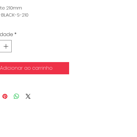
te 210mm
0-BLACK-S-210
ima: 1.000
idade
*
Adicionar ao carrinho