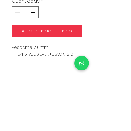
Quantidade
*
Adicionar ao carrinho
Pescante 210mm
TP18.415-ALUSILVER+BLACK-210
Qtd Mínima: 500
Especificações técnicas da
Válvula
COMPONENTE
MATERIAL
Tampa
PP
Atuador
PP