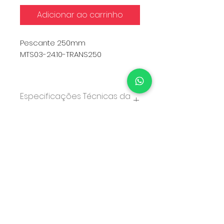
Adicionar ao carrinho
Pescante 250mm
MTS03-24.10-TRANS250
Qtd Mínima: 1.000
Especificações Técnicas da
Válvula
COMPONENTE
MATERIAL
Atuador
PP
Olho
POM
Conector
PP
Atendimento:
Gatilho
PP