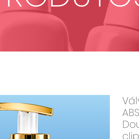
Vál
ABS
Do
cli