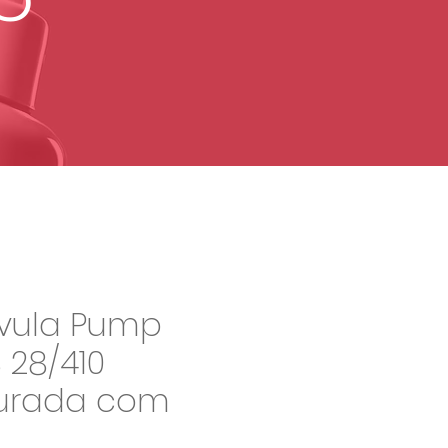
vula Pump
 28/410
urada com
p