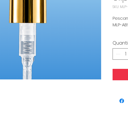
SKU: MLP
Pesca
MLP-AB
Qtd Mí
Quant