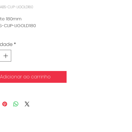
-ABS-CLIP-LIGOLD180
nte 180mm
S-CLIP-LIGOLD180
nima: 500
idade
*
Adicionar ao carrinho