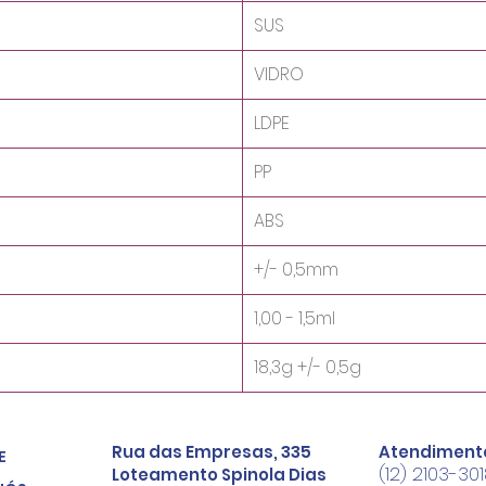
SUS
VIDRO
LDPE
PP
ABS
+/- 0,5mm
1,00 - 1,5ml
18,3g +/- 0,5g
Rua das Empresas, 335
Atendiment
E
(12) 2103-30
Loteamento Spinola Dias