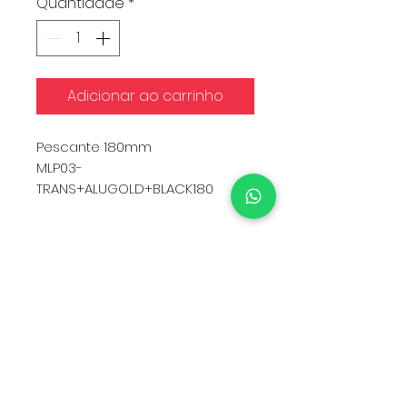
Quantidade
*
Adicionar ao carrinho
Pescante 180mm
MLP03-
TRANS+ALUGOLD+BLACK180
Qtd Mínima: 500
Especificações Técnicas da
Válvula
COMPONENTE
MATERIAL
Atuador
PP
Haste do Pistão
PP