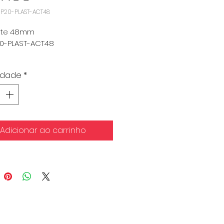
MP20-PLAST-ACT48
nte 48mm
0-PLAST-ACT48
nima: 500
idade
*
Adicionar ao carrinho