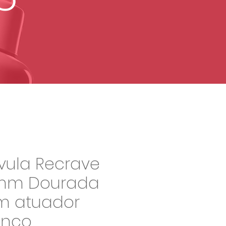
vula Recrave
mm Dourada
m atuador
anco