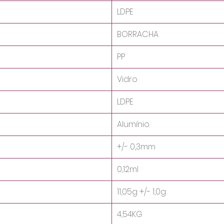
LDPE
BORRACHA
PP
Vidro
LDPE
Alumínio
+/- 0,3mm
0,12ml
11,05g +/- 1,0g
4,54KG