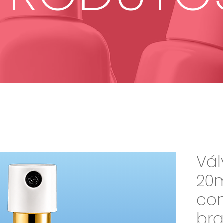
Vál
20
co
br