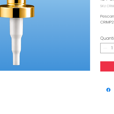
SKU: CRI
Pesca
CRIMP2
Qtd Mí
Quant