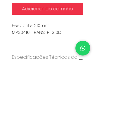
Adicionar ao carrinho
Pescante 210mm
MP20410-TRANS-R-210D
Qtd Mínima: 1.000 pçs
Especificações Técnicas da
Válvula
COMPONENTE
MATERIAL
Sobretampa
PP
Atuador
PP
Dispersor
POM
Atendimento:
Pistão
POM